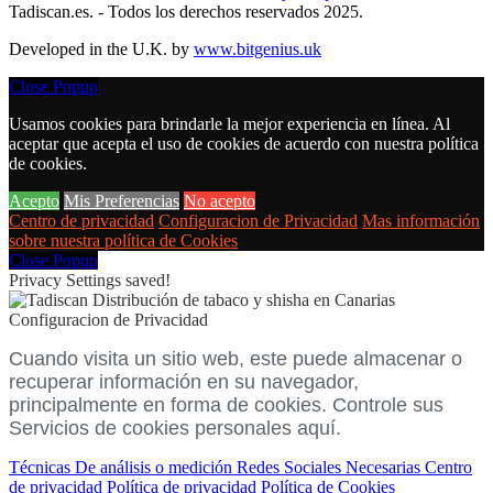
Tadiscan.es. - Todos los derechos reservados 2025.
Developed in the U.K. by
www.bitgenius.uk
Go
Close Popup
to
Usamos cookies para brindarle la mejor experiencia en línea. Al
Top
aceptar que acepta el uso de cookies de acuerdo con nuestra política
de cookies.
Acepto
Mis Preferencias
No acepto
Centro de privacidad
Configuracion de Privacidad
Mas información
sobre nuestra política de Cookies
Close Popup
Privacy Settings saved!
Configuracion de Privacidad
Cuando visita un sitio web, este puede almacenar o
recuperar información en su navegador,
principalmente en forma de cookies. Controle sus
Servicios de cookies personales aquí.
Técnicas
De análisis o medición
Redes Sociales
Necesarias
Centro
de privacidad
Política de privacidad
Política de Cookies