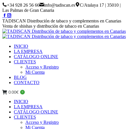
Skip
+34 928 26 56 66
info@tadiscan.es
C/Atalaya 17 | 35010 |
to
Las Palmas de Gran Canaria
content
Facebook
Instagram
page
page
TADISCAN Distribución de tabaco y complementos en Canarias
opens
opens
Venta de shishas y distribución de tabaco en Canarias
in
in
new
new
window
window
INICIO
LA EMPRESA
CATÁLOGO ONLINE
CLIENTES
Acceso y Registro
Mi Cuenta
BLOG
CONTACTO
0.00
€
0
INICIO
LA EMPRESA
CATÁLOGO ONLINE
CLIENTES
Acceso y Registro
Mi Cuenta