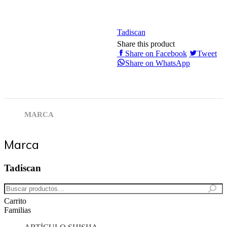
Tadiscan
Share this product
Share
Sh
Share on Facebook
Tweet
on
on
Share
Share on WhatsApp
Facebook
Twi
on
WhatsApp
MARCA
Marca
Tadiscan
Carrito
Familias