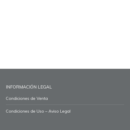
Adalya Love 66
Adalya Mango
Adalya Two
(10x50gr.)
Tanko (10x50gr.)
Apples (10x50gr.)
INFORMACIÓN LEGAL
Condiciones de Venta
Condiciones de Uso – Aviso Legal